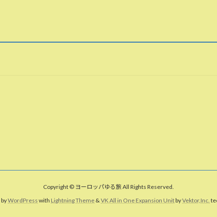
Copyright © ヨーロッパゆる旅 All Rights Reserved.
 by
WordPress
with
Lightning Theme
&
VK All in One Expansion Unit
by
Vektor,Inc.
te