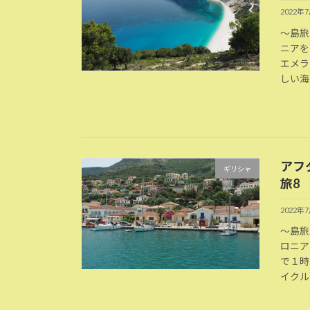
2022年
～島旅
ニアを
エメラ
しい海
アフ
ギリシャ
旅8
2022年
～島旅
ロニア
で１時
イクル