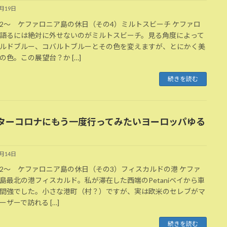
7月19日
2～ ケファロニア島の休日（その4）ミルトスビーチ ケファロ
語るには絶対に外せないのがミルトスビーチ。見る角度によって
ルドブルー、コバルトブルーとその色を変えますが、とにかく美
の色。この展望台？か […]
続きを読む
ターコロナにもう一度行ってみたいヨーロッパゆる
7月14日
2～ ケファロニア島の休日（その3）フィスカルドの港 ケファ
島最北の港フィスカルド。私が滞在した西端のPetaniベイから車
間強でした。小さな港町（村？）ですが、実は欧米のセレブがマ
ーザーで訪れる […]
続きを読む