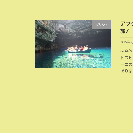
アフ
ギリシャ
旅7
2022年
～島旅
トスビ
ーニの
ありま