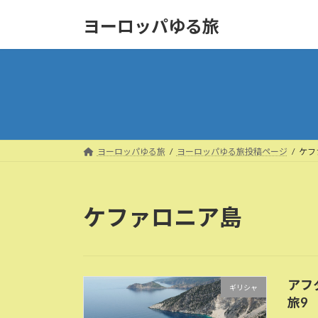
コ
ナ
ヨーロッパゆる旅
ン
ビ
テ
ゲ
ン
ー
ツ
シ
へ
ョ
ス
ン
キ
に
ッ
移
ヨーロッパゆる旅
ヨーロッパゆる旅投稿ページ
ケフ
プ
動
ケファロニア島
アフ
ギリシャ
旅9