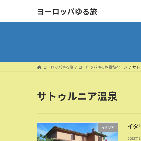
コ
ナ
ヨーロッパゆる旅
ン
ビ
テ
ゲ
ン
ー
ツ
シ
へ
ョ
ス
ン
キ
に
ッ
移
ヨーロッパゆる旅
ヨーロッパゆる旅投稿ページ
サト
プ
動
サトゥルニア温泉
イタ
イタリア
2022年