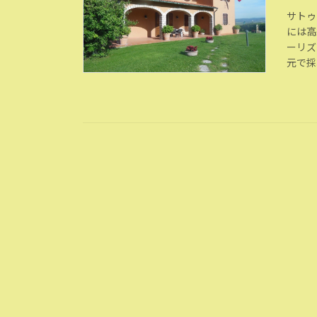
サトゥ
には高
ーリズ
元で採