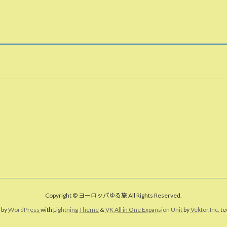
Copyright © ヨーロッパゆる旅 All Rights Reserved.
 by
WordPress
with
Lightning Theme
&
VK All in One Expansion Unit
by
Vektor,Inc.
te